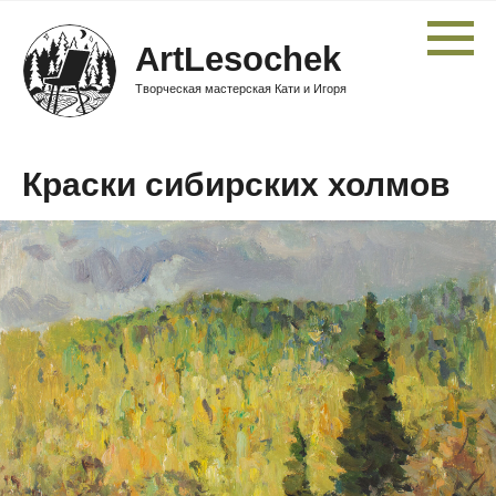
ArtLesochek
Творческая мастерская Кати и Игоря
Краски сибирских холмов
Узнать стоимость
Краски сибирских
холмов
Автор:
Белая Екатерина
Размер:
30 Ш x 21 В x 0,5 Т cm
Материал:
Картон, масло.
Год:
2022