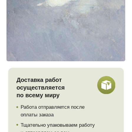
О нас
ArtLesochek
Творческая мастерская Кати и Игоря
Наши работы
Telegram
Обучение
YouTube
Доставка и оплата
Boosty
Vkontakte
© 2023. Все материалы на сайте
принадлежат правообладателю