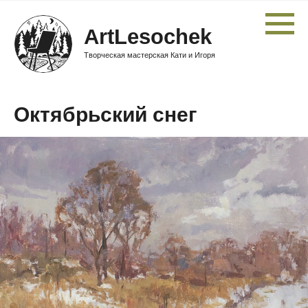
ArtLesochek
Творческая мастерская Кати и Игоря
Октябрьский снег