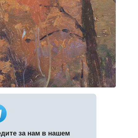
ам в нашем
але
нал