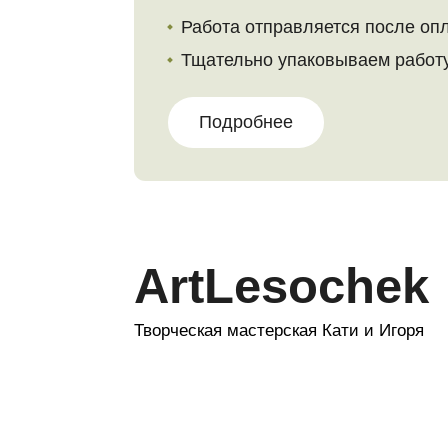
ArtLesochek
Творческая мастерская Кати и Игоря
© 2023. Все материалы на сайте
принадлежат правообладателю