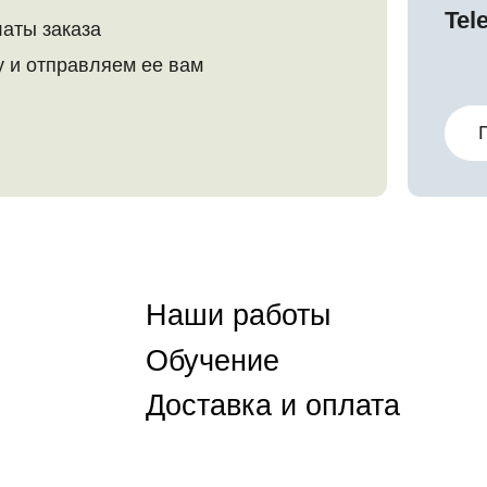
Наши работы
T
Обучение
Y
Доставка и оплата
B
V
Политика
конфидециальности
Врем
Весна