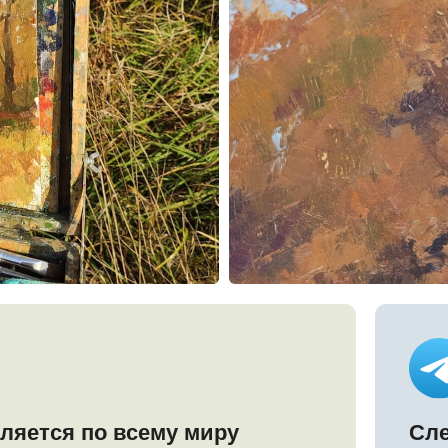
ся по всему миру
Следите за н
Telegram кан
аказа
правляем ее вам
Перейти в ка
О нас