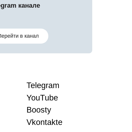
elegram
ouTube
oosty
kontakte
ена года