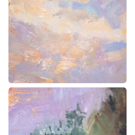
ArtLesochek
Творческая мастерская Кати и Игоря
Наши работы
Telegram
Обучение
YouTube
Доставка и оплата
Boosty
Vkontakte
© 2023. Все материалы на сайте
принадлежат правообладателю
Политика конфидециальности