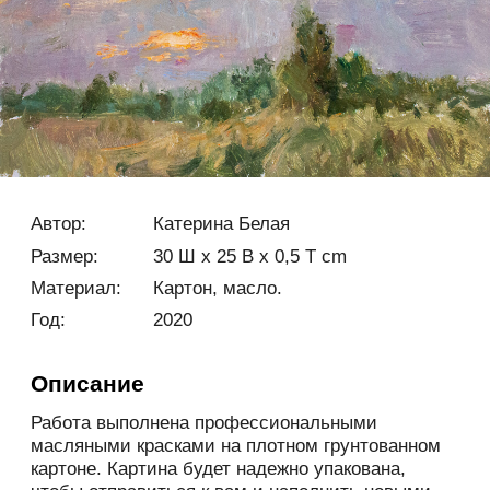
Автор:
Катерина Белая
Размер:
30 Ш x 25 В x 0,5 Т cm
Материал:
Картон, масло.
Год:
2020
Описание
Работа выполнена профессиональными
масляными красками на плотном грунтованном
картоне. Картина будет надежно упакована,
чтобы отправиться к вам и наполнить новыми
красками и красотой природы ваш дом.