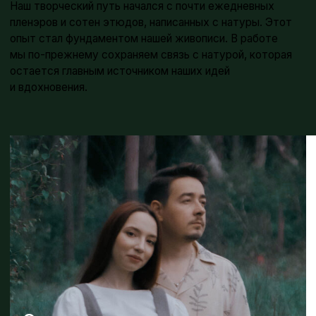
О нас
Каталог картин
Живописные работы — от миниатюрных натурных
этюдов самых потаенных уголков природы до больших
студийных работ.
Избранное
В авторской упаковке
Этюды маслом
Пастель
Миниатюры
Большие картины
Каменный остров
Майский воздух