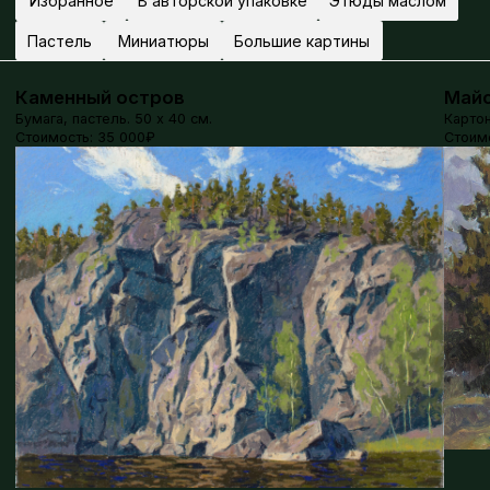
Обучение
Каталог картин
Избранные картины
Картины в авторской упаковке
Этюды маслом
Работы пастелью
Миниатюры