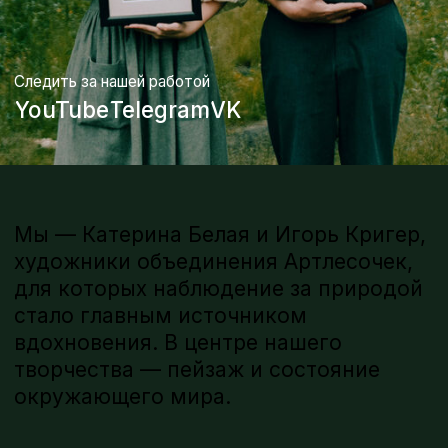
Мы — Катерина Белая и Игорь Кригер,
художники объединения Артлесочек,
для которых наблюдение за природой
стало главным источником
вдохновения. В центре нашего
творчества — пейзаж и состояние
окружающего мира.
Наш творческий путь начался с почти ежедневных
пленэров и сотен этюдов, написанных с натуры. Этот
опыт стал фундаментом нашей живописи. В работе
мы по-прежнему сохраняем связь с натурой, которая
остается главным источником наших идей
и вдохновения.