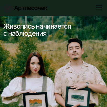
Артлесочек
Живопись начинается
с наблюдения
Следить за нашей работой
YouTube
Telegram
VK