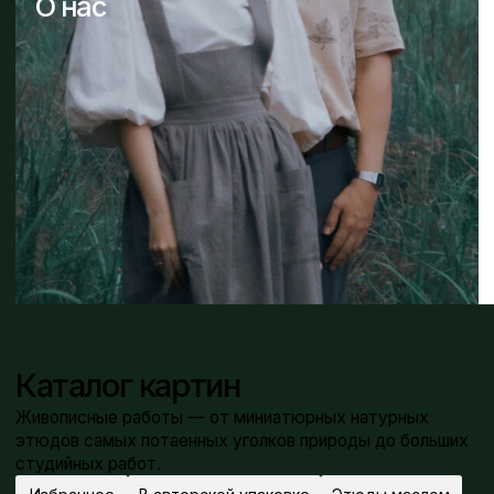
Бумага, пастель. 50 x 40 см.
Картон, масло. 25 x 30 см.
Стоимость: 35 000₽
Стоимость: 14 000₽
ЛЕКЦИИ
МАСТЕР-КЛАССЫ
Уроки, мастер-классы
и практические материалы
для художников
Здесь мы делимся знаниями и опытом пленэрной
и студийной живописи