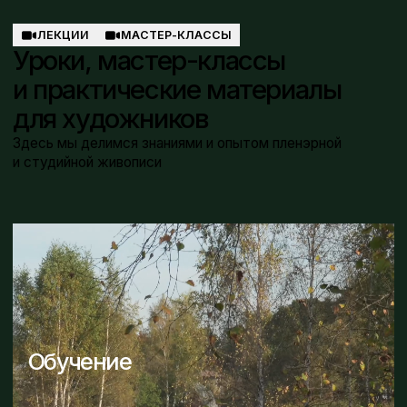
Большие картины
Разделы
О нас
Обучение
Доставка
Статьи
Соц сети
Telegram
YouTube
Вконтакте
Boosty
Живопись пейзажа — это умение
чувствовать мир. Каждый мазок
передаёт дыхание ветра, свет
наполняет тишину земли. Когда мы